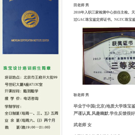
田老师 男
2010年入职三家检测中心担任主检。
天
过GAC珠宝鉴定师证书。
NGTC珠宝
耿
老师 男
毕业于中国(北京)地质大学珠宝
严谨认真,风趣幽默.学生反馈很好
武老师 女