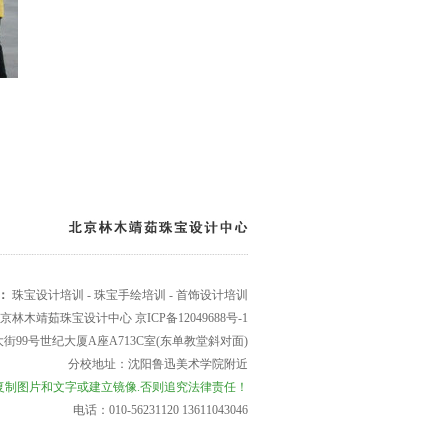
：
珠宝设计培训
-
珠宝手绘培训
-
首饰设计培训
京林木靖茹珠宝设计中心
京ICP备12049688号-1
99号世纪大厦A座A713C室(东单教堂斜对面)
分校地址：沈阳鲁迅美术学院附近
复制图片和文字或建立镜像.否则追究法律责任！
电话：010-56231120 13611043046